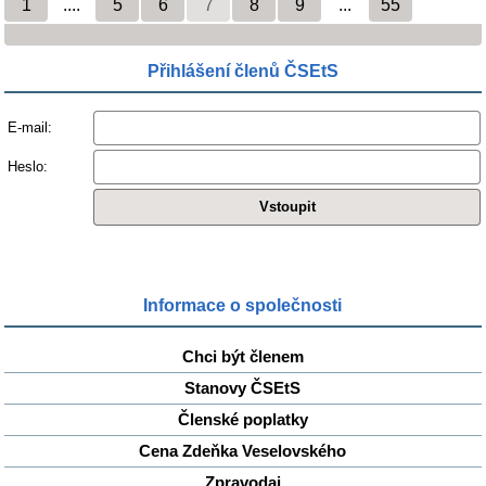
1
....
5
6
7
8
9
...
55
Přihlášení členů ČSEtS
E-mail:
Heslo:
Informace o společnosti
Chci být členem
Stanovy ČSEtS
Členské poplatky
Cena Zdeňka Veselovského
Zpravodaj