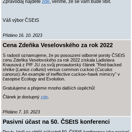
Zpravodaj najdete
zde
, věříme, že se vám bude líbit.
Váš výbor ČSEtS
Přidáno 16. 10. 2023
Cena Zdeňka Veselovského za rok 2022
S radostí oznamujeme, že po posouzení odborné poroty ČSEtS
cenu Zdeňka Veselovského za rok 2022 získala Ladislava
Krausová z PřF JU za svůj prvoautorský článek "Red-backed
shrike (
Lanius collurio
) versus common cuckoo (
Cuculus
canorus
): An example of ineffective cuckoo–hawk mimicry" v
časopise Ecology and Evolution.
Gratulujeme a přejeme mnoho dalších úspěchů!
Článek je dostupný
zde
.
Přidáno 7. 10. 2023
Pasivní účast na 50. ČSEtS konferenci
Pro ty, kteří se chtějí zúčastnit 50. ČSEtS konference jako pasivní