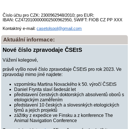
Číslo účtu pro CZK: 2300962948/2010; pro EUR:
IBAN: CZ4720100000002500962950, SWIFT: FIOB CZ PP XXX
Kontaktný e-mail:
casetolspol@gmail.com
Aktuální informace:
Nové číslo zpravodaje ČSEtS
Vážení kolegové,
právě vyšlo nové číslo zpravodaje ČSEtS pro rok 2023. Ve
zpravodaji mimo jiné najdete:
vzpomínku Martina Novackého k 50. výročí ČSEtS
Daniel Frynta slaví šedesát let
představení čerstvých doktorských absolventů oborů s
etologickým zaměřením
představení 10 českých a slovesnkých etologických
týmů a jejich projektů
zážitky z expedice ve Finsku a z konference The
Animal Navigation Conference