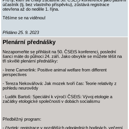
účastník (tj. bez vlastního příspěvku), zůstává registrace
otevřena až do neděle 1. října.
Těšíme se na viděnou!
Přidáno 25. 9. 2023
Plenární přednášky
Nezapomeňte se přihlásit na 50. ČSEtS konferenci, poslední
šanci máte do půlnoci 24. září. Jako obvykle se můžete těšit na
tři skvělé plenární přednášky:
- Irene Camerlink: Positive animal welfare from different
perspectives
- Tereza Nekovářová: Jak mozek tvoří čas: Teorie relativity z
pohledu neurovědy
- Luděk Bartoš: Speciální k výročí ČSEtS: Vývoj etologie a
začátky etologické společnosti v dobách socialismu
Předběžný program:
- čtvrtek: registrace v pozdějších odpoledních hodinách, večerní