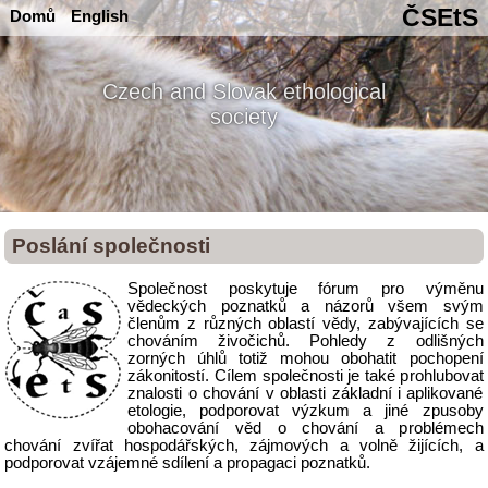
ČSEtS
Domů
English
Czech and Slovak ethological
society
Poslání společnosti
Společnost poskytuje fórum pro výměnu
vědeckých poznatků a názorů všem svým
členům z různých oblastí vědy, zabývajících se
chováním živočichů. Pohledy z odlišných
zorných úhlů totiž mohou obohatit pochopení
zákonitostí. Cílem společnosti je také prohlubovat
znalosti o chování v oblasti základní i aplikované
etologie, podporovat výzkum a jiné zpusoby
obohacování věd o chování a problémech
chování zvířat hospodářských, zájmových a volně žijících, a
podporovat vzájemné sdílení a propagaci poznatků.