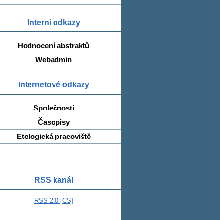
Interní odkazy
Hodnocení abstraktů
Webadmin
Internetové odkazy
Společnosti
Časopisy
Etologická pracoviště
RSS kanál
RSS 2.0 [CS]