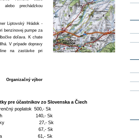
 alebo prechádzkou
mer Liptovský Hrádok -
 pri benzinovej pumpe za
dbočke doľava. K chate
dlhá. V prípade dopravy
line na zastávke pri
Organizačný výbor
tky pre účastnikov zo Slovenska a Čiech
renčný poplatok 500,- Sk
cľah 140,- Sk
ňajky 27,- Sk
ed 67,- Sk
čera 61,- Sk