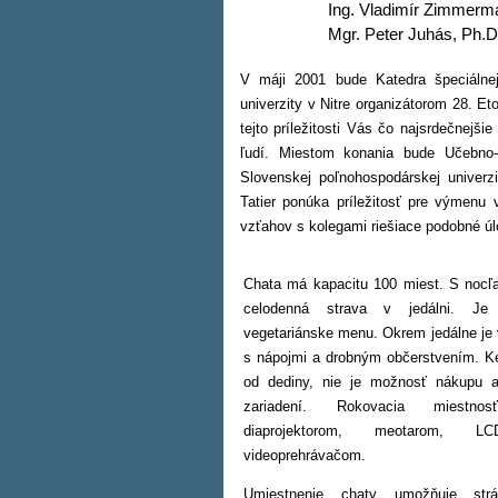
Ing. Vladimír Zimmerman
Mgr. Peter Juhás, Ph.D
V máji 2001 bude Katedra špeciálnej
univerzity v Nitre organizátorom 28. Et
tejto príležitosti Vás čo najsrdečnejš
ľudí. Miestom konania bude Učebno-v
Slovenskej poľnohospodárskej univerz
Tatier ponúka príležitosť pre výmenu
vzťahov s kolegami riešiace podobné úl
Chata má kapacitu 100 miest. S nocľ
celodenná strava v jedálni. Je
vegetariánske menu. Okrem jedálne je v
s nápojmi a drobným občerstvením. Ke
od dediny, nie je možnosť nákupu a
zariadení. Rokovacia miestn
diaprojektorom, meotarom, 
videoprehrávačom.
Umiestnenie chaty umožňuje str