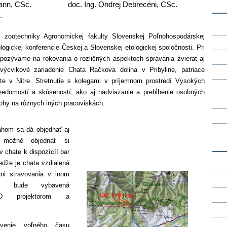
n, CSc.
doc. Ing. Ondrej Debrecéni, CSc.
.
 zootechniky Agronomickej fakulty Slovenskej Poľnohospodárskej
ologickej konferencie Českej a Slovenskej etologickej spoločnosti. Pri
ie pozývame na rokovania o rozličných aspektoch správania zvierat aj
ýcvikové zariadenie Chata Račkova dolina v Pribyline, patriace
ite v Nitre. Stretnutie s kolegami v príjemnom prostredí Vysokých
 vedomostí a skúseností, ako aj nadviazanie a prehĺbenie osobných
ohy na rôznych iných pracoviskách.
ahom sa dá objednať aj
 možné objednať si
 chate k dispozícíí bar
dže je chata vzdialená
ni stravovania v inom
osť bude vybavená
LCD projektorom a
ávenie voľného času