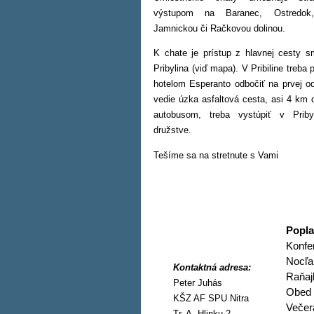
výstupom na Baranec, Ostredok,
Jamnickou či Račkovou dolinou.
K chate je prístup z hlavnej cesty s
Pribylina (viď mapa). V Pribiline treba
hotelom Esperanto odbočiť na prvej o
vedie úzka asfaltová cesta, asi 4 km 
autobusom, treba vystúpiť v Priby
družstve.
Tešíme sa na stretnute s Vami
Popla
Konfe
No
Kontaktná adresa:
Ra
Peter Juhás
Ob
KŠZ AF SPU Nitra
Ve
Tr. A. Hlinku 2