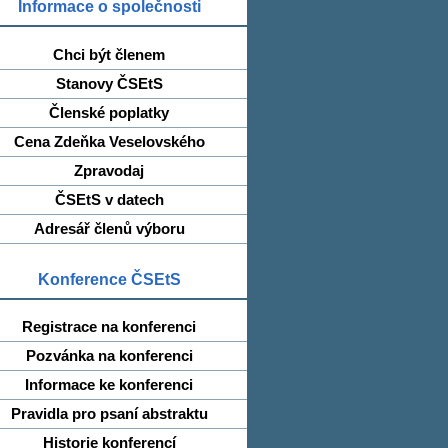
Informace o společnosti
Chci být členem
Stanovy ČSEtS
Členské poplatky
Cena Zdeňka Veselovského
Zpravodaj
ČSEtS v datech
Adresář členů výboru
Konference ČSEtS
Registrace na konferenci
Pozvánka na konferenci
Informace ke konferenci
Pravidla pro psaní abstraktu
Historie konferencí