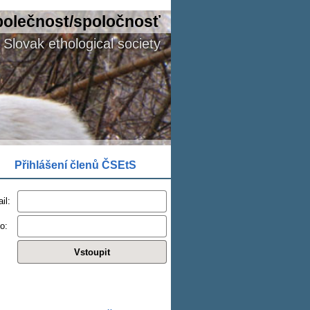
polečnost/spoločnosť
Slovak ethological society
Přihlášení členů ČSEtS
il:
o: