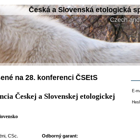
Česká a Slovenská etologická s
Czech and 
šené na 28. konferenci ČSEtS
E-ma
ncia Českej a Slovenskej etologickej
Hesl
Slovensko
éni, CSc.
Odborný garant: